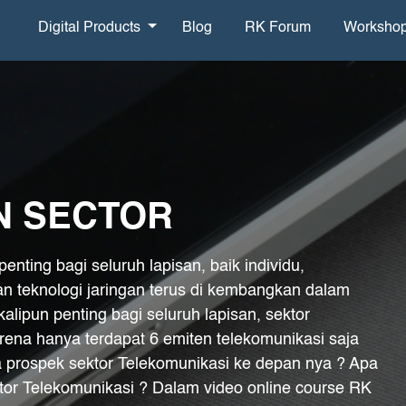
Digital Products
Blog
RK Forum
Worksho
N SECTOR
nting bagi seluruh lapisan, baik individu,
n teknologi jaringan terus di kembangkan dalam
lipun penting bagi seluruh lapisan, sektor
rena hanya terdapat 6 emiten telekomunikasi saja
a prospek sektor Telekomunikasi ke depan nya ? Apa
ektor Telekomunikasi ? Dalam video online course RK