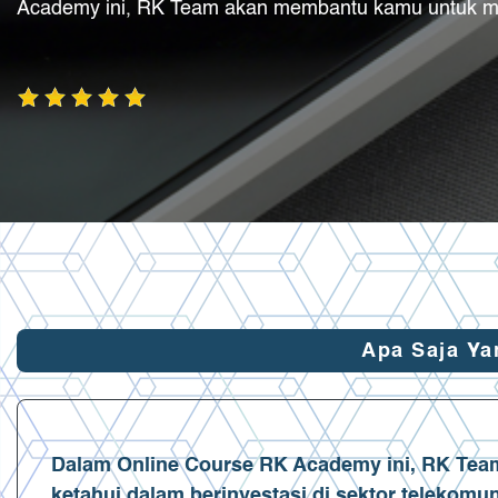
Academy ini, RK Team akan membantu kamu untuk me
Apa Saja Yan
Dalam Online Course RK Academy ini, RK Te
ketahui dalam berinvestasi di sektor telekomu