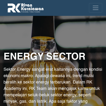
ENERGY SECTOR
Sektor Energy sangat erat kaitannya dengan kondisi
ekonomi makro. Apalagi dewasa ini, trend mulai
beralih ke sektor energy terbarukan. Dalam RK
Academy ini, RK Team akan mengajak kamu untuk
mempelajari seluk-beluk sektor energy, seperti
minyak, gas, dan listrik. Apa saja faktor yang