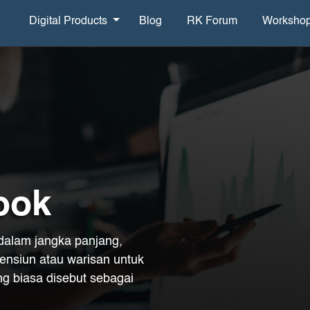
Digital Products
Blog
RK Forum
Worksho
ook
 dalam jangka panjang,
ensiun atau warisan untuk
ng biasa disebut sebagai