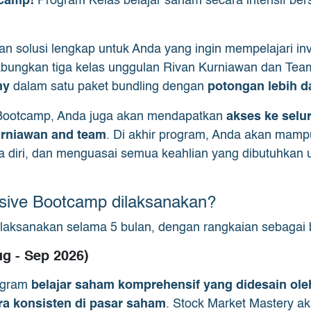
tcamp!
Program Kelas belajar saham secara intensif b
 solusi lengkap untuk Anda yang ingin mempelajari in
bungkan tiga kelas unggulan Rivan Kurniawan dan Team
my
dalam satu paket bundling dengan
potongan lebih da
 Bootcamp, Anda juga akan mendapatkan
akses ke selu
urniawan and team
. Di akhir program, Anda akan mam
 diri, dan menguasai semua keahlian yang dibutuhkan un
sive Bootcamp dilaksanakan?
ilaksanakan selama 5 bulan, dengan rangkaian sebagai b
ug - Sep 2026)
rogram
belajar saham komprehensif yang didesain o
ra konsisten di pasar saham
. Stock Market Mastery 