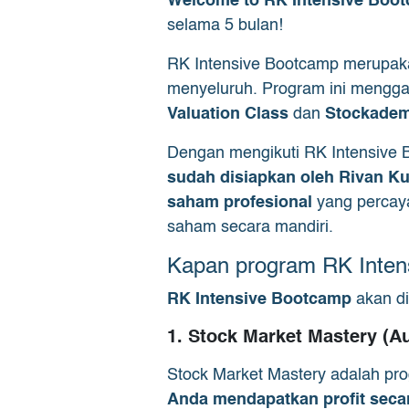
Welcome to RK Intensive Boo
selama 5 bulan!
RK Intensive Bootcamp merupakan
menyeluruh. Program ini mengga
Valuation Class
dan
Stockade
Dengan mengikuti RK Intensive
sudah disiapkan oleh Rivan K
saham profesional
yang percaya
saham secara mandiri.
Kapan program RK Inten
RK Intensive Bootcamp
akan d
1. Stock Market Mastery (A
Stock Market Mastery adalah p
Anda mendapatkan profit seca