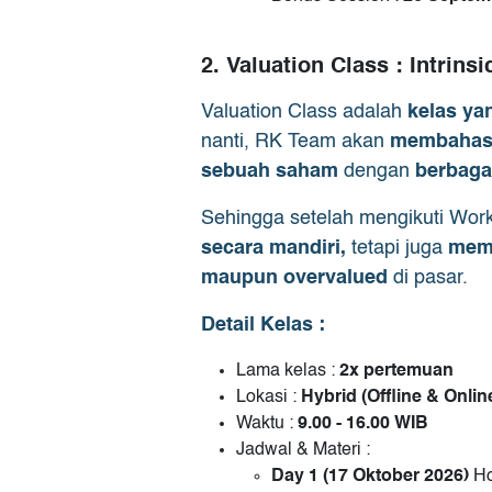
2. Valuation Class : Intrins
Valuation Class adalah
kelas ya
nanti, RK Team akan
membahas 
sebuah saham
dengan
berbaga
Sehingga setelah mengikuti Work
secara mandiri,
tetapi juga
mema
maupun overvalued
di pasar.
Detail Kelas :
Lama kelas :
2x pertemuan
Lokasi :
Hybrid (Offline & Onli
Waktu :
9.00 - 16.00 WIB
Jadwal & Materi :
Day 1
(17 Oktober 2026)
Ho