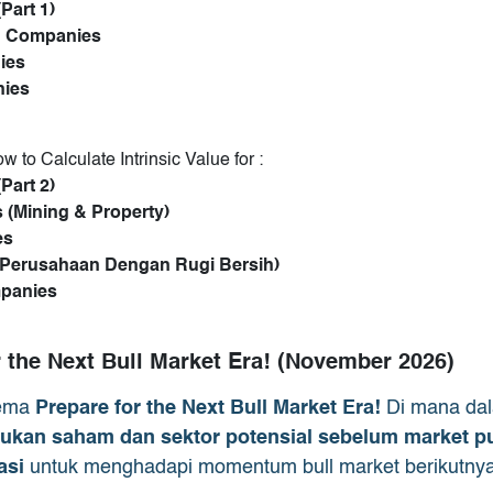
Part 1)
d Companies
ies
nies
w to Calculate Intrinsic Value for :
Part 2)
 (Mining & Property)
es
(Perusahaan Dengan Rugi Bersih)
mpanies
r the Next Bull Market Era! (November 2026)
tema
Prepare for the Next Bull Market Era!
Di mana dal
an saham dan sektor potensial sebelum market pu
asi
untuk menghadapi momentum bull market berikutnya