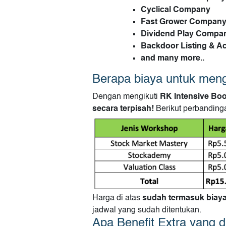
Cyclical Company
Fast Grower Compan
Dividend Play Compa
Backdoor Listing & Acq
and many more..
Berapa biaya untuk meng
Dengan mengikuti
RK Intensive Bo
secara terpisah!
Berikut perbanding
Harga di atas
sudah termasuk biaya p
jadwal yang sudah ditentukan.
Apa Benefit Extra yang 