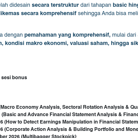
lah didesain
secara terstruktur
dari tahapan
basic hin
dikemas secara komprehensif
sehingga Anda bisa mel
da dengan
pemahaman yang komprehensif,
mulai dari
 kondisi makro ekonomi, valuasi saham, hingga sik
 sesi bonus
(Macro Economy Analysis, Sectoral Rotation Analysis & Qual
6
(Basic and Advance Financial Statement Analysis & Financi
26
(How to Detect Earnings Manipulation in Financial Statem
26
(Corporate Action Analysis & Building Portfolio and Mo
ber 2026
(Multibagger Stockpick)