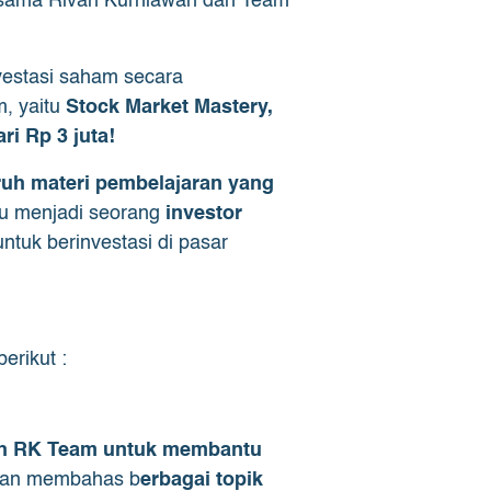
ersama Rivan Kurniawan dan Team
vestasi saham secara
, yaitu
Stock Market Mastery,
ri Rp 3 juta!
ruh materi pembelajaran yang
pu menjadi seorang
investor
tuk berinvestasi di pasar
erikut :
leh RK Team untuk membantu
akan membahas b
erbagai topik