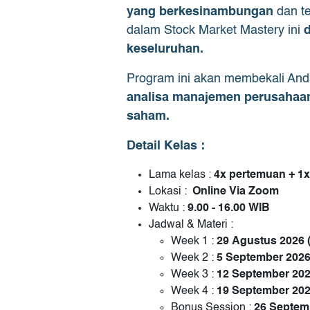
yang berkesinambungan
dan te
dalam Stock Market Mastery ini
keseluruhan.
Program ini akan membekali An
analisa manajemen perusahaan,
saham.
Detail Kelas :
Lama kelas :
4x pertemuan + 1x
Lokasi :
Online Via Zoom
Waktu :
9.00 - 16.00 WIB
Jadwal & Materi :
Week 1 :
29 Agustus 2026
Week 2 :
5 September 202
Week 3 :
12 September 20
Week 4 :
19
September 20
Bonus Session :
26 Septem